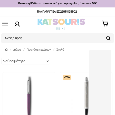
Έκπτωση 50% στα μεταφορικά για παραγγελίες άνω των 30€
ΤΗΛ.ΠΑΡΑΓΓΕΛΙΕΣ 2285 025502
Δώρα
Προτάσεις Δώρων
Στυλό
-7 %