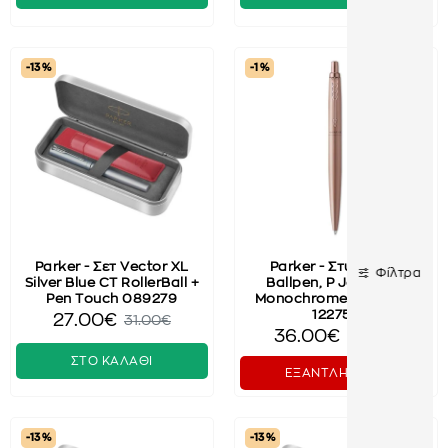
-13 %
-1 %
Parker - Σετ Vector XL
Parker - Στυλό PGT
Φίλτρα
Silver Blue CT RollerBall +
Ballpen, P Jotter XL,
Pen Touch 089279
Monochrome Pink Gold
122755
27.00€
31.00€
36.00€
36.50€
ΣΤΟ ΚΑΛΑΘΙ
ΕΞΑΝΤΛΗΜΕΝΟ
-13 %
-13 %