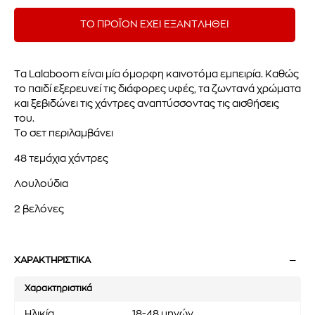
ΤΟ ΠΡΟΪΟΝ ΕΧΕΙ ΕΞΑΝΤΛΗΘΕΙ
Τα Lalaboom είναι μία όμορφη καινοτόμα εμπειρία. Καθώς
το παιδί εξερευνεί τις διάφορες υφές, τα ζωντανά χρώματα
και ξεβιδώνει τις χάντρες αναπτύσσοντας τις αισθήσεις
του.
Το σετ περιλαμβάνει
48 τεμάχια χάντρες
Λουλούδια
2 βελόνες
ΧΑΡΑΚΤΗΡΙΣΤΙΚΑ
Χαρακτηριστικά
Ηλικία
18-48 μηνών