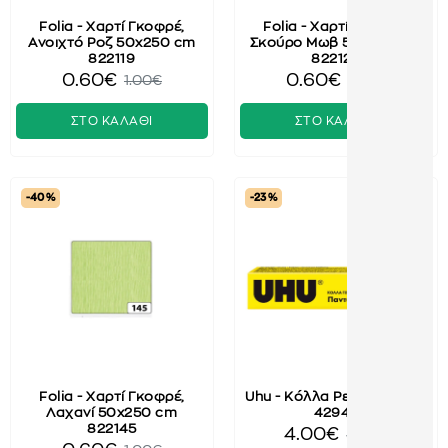
Folia - Χαρτί Γκοφρέ,
Folia - Χαρτί Γκοφρέ,
Ανοιχτό Ροζ 50x250 cm
Σκούρο Μωβ 50x250 cm
822119
822122
0.60€
0.60€
1.00€
1.00€
ΣΤΟ ΚΑΛΑΘΙ
ΣΤΟ ΚΑΛΑΘΙ
-40 %
-23 %
Folia - Χαρτί Γκοφρέ,
Uhu - Κόλλα Ρευστή 125ml
Λαχανί 50x250 cm
42945
822145
4.00€
5.20€