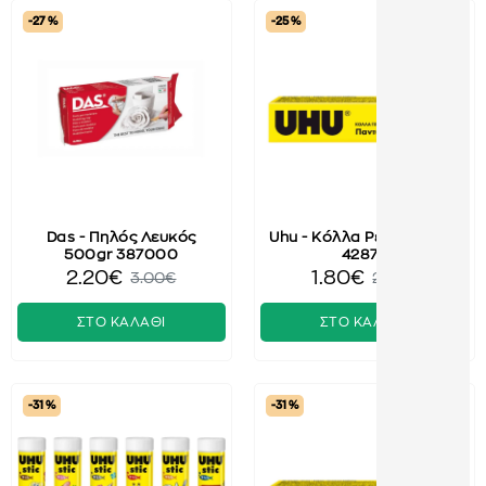
-27 %
-25 %
Das - Πηλός Λευκός
Uhu - Κόλλα Ρευστή 35ml
500gr 387000
42875
2.20€
1.80€
3.00€
2.40€
ΣΤΟ ΚΑΛΑΘΙ
ΣΤΟ ΚΑΛΑΘΙ
-31 %
-31 %