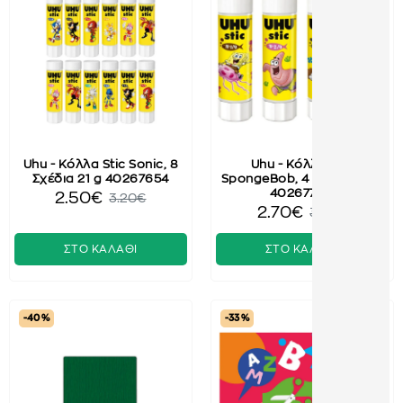
Uhu - Κόλλα Stic Sonic, 8
Uhu - Κόλλα Stic
Σχέδια 21 g 40267654
SpongeBob, 4 Σχέδια 40g
40267708
2.50€
3.20€
2.70€
3.60€
ΣΤΟ ΚΑΛΑΘΙ
ΣΤΟ ΚΑΛΑΘΙ
-40 %
-33 %