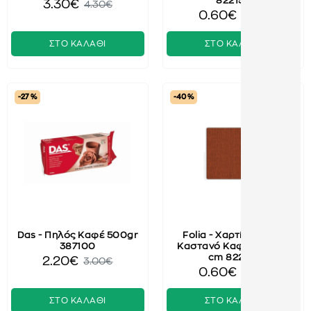
822154
3.30€
4.30€
0.60€
1.00€
ΣΤΟ ΚΑΛΑΘΙ
ΣΤΟ ΚΑΛΑΘΙ
-27 %
-40 %
Das - Πηλός Καφέ 500gr
Folia - Χαρτί Γκοφρέ,
387100
Καστανό Καφέ 50x250
cm 822161
2.20€
3.00€
0.60€
1.00€
ΣΤΟ ΚΑΛΑΘΙ
ΣΤΟ ΚΑΛΑΘΙ