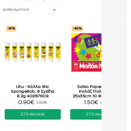
-31 %
-40 %
Uhu - Κόλλα Stic
Salko Paper - Μπλοκ
SpongeBob, 8 Σχέδια
Κολάζ Πολύχρωμο
8.2g 40267609
25x35cm 10 Φύλλα 2002
0.90€
1.50€
1.30€
2.50€
ΣΤΟ ΚΑΛΑΘΙ
ΣΤΟ ΚΑΛΑΘΙ