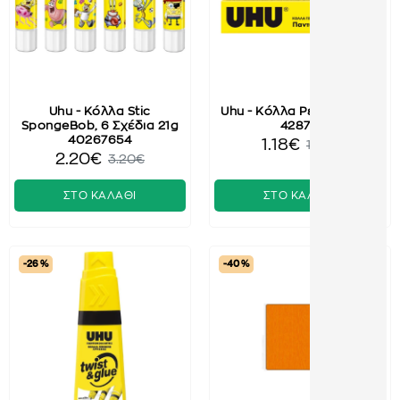
Uhu - Κόλλα Stic
Uhu - Κόλλα Ρευστή 20ml
SpongeBob, 6 Σχέδια 21g
42870
40267654
1.18€
1.70€
2.20€
3.20€
ΣΤΟ ΚΑΛΑΘΙ
ΣΤΟ ΚΑΛΑΘΙ
-26 %
-40 %