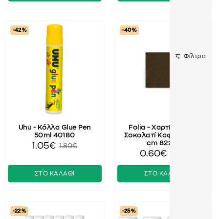
-42 %
-40 %
Φίλτρα
Uhu - Κόλλα Glue Pen
Folia - Χαρτί Γκοφρέ,
50ml 40180
Σοκολατί Καφέ 50x250
cm 822115
1.05€
1.80€
0.60€
1.00€
ΣΤΟ ΚΑΛΑΘΙ
ΣΤΟ ΚΑΛΑΘΙ
-22 %
-25 %