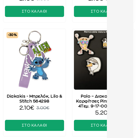
ΣΤΟ ΚΑΛΑΘΙ
ΣΤΟ ΚΑΛΑΘΙ
-30 %
Diakakis - Μπρελόκ, Lilo &
Polo – Διακοσμητικές
Stitch 564298
Καρφίτσες Pins & Patches
4Τεμ. 9-17-006-PATCH3
2.10€
3.00€
5.20€
ΣΤΟ ΚΑΛΑΘΙ
ΣΤΟ ΚΑΛΑΘΙ