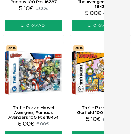
Parlous 100 Pcs 16387
The Avengers 100 Pcs
16431
5.10€
6.00€
5.00€
6.00€
ΣΤΟ ΚΑΛΑΘΙ
ΣΤΟ ΚΑΛΑΘΙ
-17 %
-15 %
Trefl - Puzzle Marvel
Trefl - Puzzle Lazy
Avengers, Famous
Garfield 100 Pcs 16521
Avengers 100 Pcs 16454
5.10€
6.00€
5.00€
6.00€