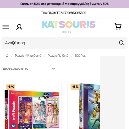
Έκπτωση 50% στα μεταφορικά για παραγγελίες άνω των 30€
ΤΗΛ.ΠΑΡΑΓΓΕΛΙΕΣ 2285 025502
Puzzle - Ψηφιδωτά
Puzzle Παιδικά
100 Pcs
-8 %
-8 %