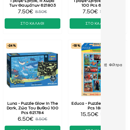
Γράψε-Σβήσε, Η Χώρα
Γράψε-Σβήσε, Ζούγκλα
Των Θαυμάτων 621803
100 Pcs 621804
7.50€
7.50€
8.50€
11.00€
ΣΤΟ ΚΑΛΑΘΙ
ΣΤΟ ΚΑΛΑΘΙ
-24 %
-18 %
Φίλτρα
Luna - Puzzle Glow In The
Educa - Puzzle Disney 100
Dark, Ζώα Του Βυθού 100
Pcs 18881
Pcs 621784
15.50€
19.00€
6.50€
8.50€