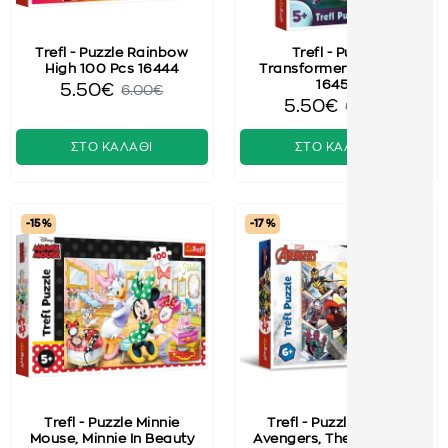
Trefl - Puzzle Rainbow
Trefl - Puzzle
High 100 Pcs 16444
Transformers 100 Pcs
16457
5.50€
6.00€
5.50€
6.00€
ΣΤΟ ΚΑΛΑΘΙ
ΣΤΟ ΚΑΛΑΘΙ
-15 %
-17 %
Trefl - Puzzle Minnie
Trefl - Puzzle Marvel
Mouse, Minnie In Beauty
Αvengers, The Power Of