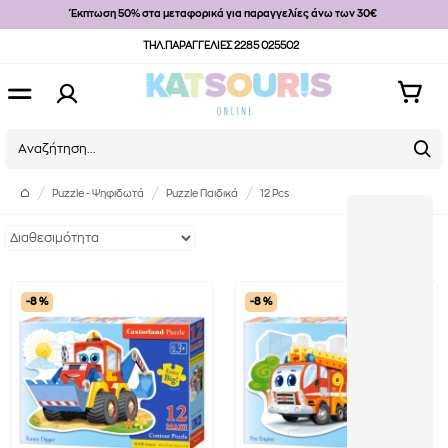
Έκπτωση 50% στα μεταφορικά για παραγγελίες άνω των 30€
ΤΗΛ.ΠΑΡΑΓΓΕΛΙΕΣ 2285 025502
Puzzle - Ψηφιδωτά
Puzzle Παιδικά
12 Pcs
-8 %
-8 %