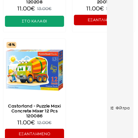
120208
20017
11.00€
11.00€
13.00€
12.00€
ΕΞΑΝΤΛΗΜΕΝΟ
ΣΤΟ ΚΑΛΑΘΙ
-8 %
Castorland - Puzzle Maxi
Φίλτρα
Concrete Mixer 12 Pcs
120086
11.00€
12.00€
ΕΞΑΝΤΛΗΜΕΝΟ