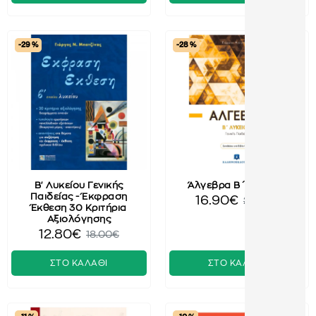
-29 %
-28 %
Β' Λυκείου Γενικής
Άλγεβρα B΄ Λυκείου
Παιδείας - Έκφραση
16.90€
23.40€
Έκθεση 30 Κριτήρια
Αξιολόγησης
12.80€
18.00€
ΣΤΟ ΚΑΛΑΘΙ
ΣΤΟ ΚΑΛΑΘΙ