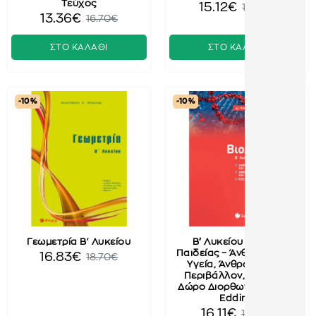
Τεύχος
15.12€
18.90€
13.36€
16.70€
ΣΤΟ ΚΑΛΑΘΙ
ΣΤΟ ΚΑΛΑΘΙ
-10 %
-10 %
Γεωμετρία Β' Λυκείου
Β’ Λυκείου Γενικής
Παιδείας – Άνθρωπος Και
16.83€
18.70€
Υγεία, Άνθρωπος Και
Περιβάλλον, Εξέλιξη+
Δώρο Διορθωτική Ταινία
Edding
16.11€
17.90€