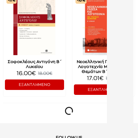
-11 %
-10 %
Σοφοκλέους Αντιγόνη Β΄
Νεοελληνική Γλώσσα Και
Λυκείου
Λογοτεχνία Με Τράπεζα
Θεμάτων Β΄ Λυκείου
16.00€
18.00€
17.01€
18.90€
ΕΞΑΝΤΛΗΜΕΝΟ
ΕΞΑΝΤΛΗΜΕΝΟ