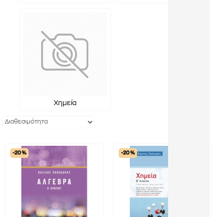
Χημεία
-20 %
-20 %