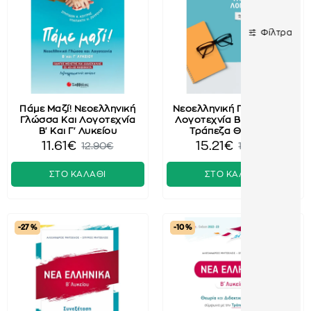
Φίλτρα
Πάμε Μαζί! Νεοελληνική
Νεοελληνική Γλώσσα Και
Γλώσσα Και Λογοτεχνία
Λογοτεχνία Β΄ Λευκίου -
Β' Και Γ' Λυκείου
Τράπεζα Θεμάτων
11.61€
15.21€
12.90€
16.90€
ΣΤΟ ΚΑΛΑΘΙ
ΣΤΟ ΚΑΛΑΘΙ
-27 %
-10 %