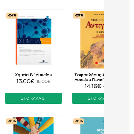
-24 %
-20 %
Χημεία Β΄ Λυκείου
Σοφοκλέους Αντιγόνη Β΄
Λυκείου Γενικής Παιδείας
13.60€
18.00€
14.16€
17.70€
ΣΤΟ ΚΑΛΑΘΙ
ΣΤΟ ΚΑΛΑΘΙ
-10 %
-10 %