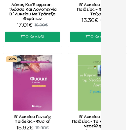
Λόγος Και Έκφραση :
Β’ Λυκείου Γενικής
Γλώσσα Και Λογοτεχνία
Παιδείας – Φυσική Β’
Β΄ Λυκείου Με Τράπεζα
Τεύχος
Θεμάτων
13.36€
16.70€
17.01€
18.90€
ΣΤΟ ΚΑΛΑΘΙ
ΣΤΟ ΚΑΛΑΘΙ
-20 %
Β' Λυκείου Γενικής
Β' Λυκείου Γενικής
Παιδείας - Φυσική
Παιδείας - Τα Κείμενα Της
Νεοελληνικής
15.92€
19.90€