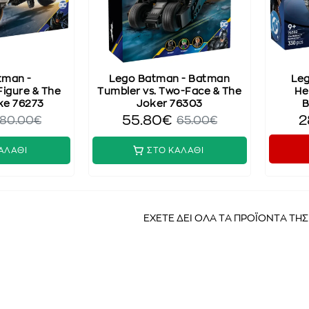
tman -
Lego Batman - Batman
Leg
Figure & The
Tumbler vs. Two-Face & The
He
ke 76273
Joker 76303
B
55.80€
2
80.00€
65.00€
ΑΛΑΘΙ
ΣΤΟ ΚΑΛΑΘΙ
ΕΧΕΤΕ ΔΕΙ ΟΛΑ ΤΑ ΠΡΟΪΟΝΤΑ ΤΗ