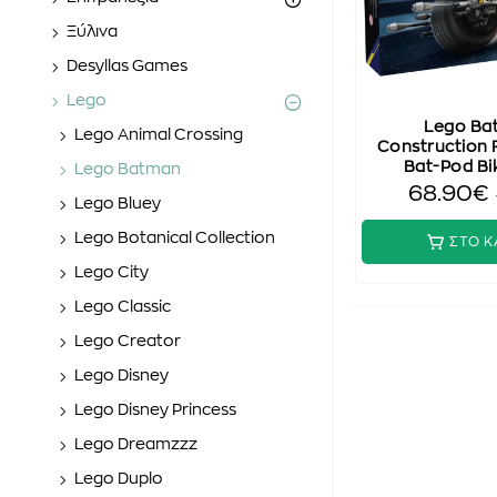
Ξύλινα
Desyllas Games
Lego
Lego Ba
Lego Animal Crossing
Construction 
Bat-Pod Bi
Lego Batman
68.90€
Lego Bluey
Lego Botanical Collection
ΣΤΟ Κ
Lego City
Lego Classic
Lego Creator
Lego Disney
Lego Disney Princess
Lego Dreamzzz
Lego Duplo