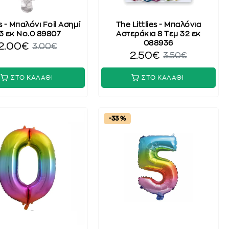
 - Μπαλόνι Foil Ασημί
The Littlies - Μπαλόνια
3 εκ No.0 89807
Αστεράκια 8 Τεμ 32 εκ
088936
2.00€
3.00€
2.50€
3.50€
ΣΤΟ ΚΑΛΑΘΙ
ΣΤΟ ΚΑΛΑΘΙ
-33 %