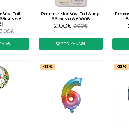
αλόνι Foil
Procos - Μπαλόνι Foil Ασημί
Procos
35εκ No.8
33 εκ No.8 89805
3
31
2.00€
3.00€
3.00€
ΑΛΑΘΙ
ΣΤΟ ΚΑΛΑΘΙ
-33 %
-33 %