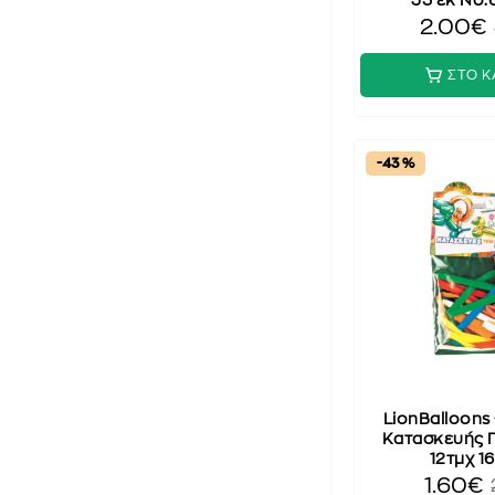
35 εκ No.
2.00€
ΣΤΟ Κ
-43 %
LionBalloons
Κατασκευής 
12τμχ 1
1.60€