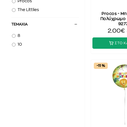
Procos
The Littlies
Procos - Μπ
Πολύχρωμο 
927
ΤΕΜΆΧΙΑ
2.00€
8
ΣΤΟ Κ
10
-11 %