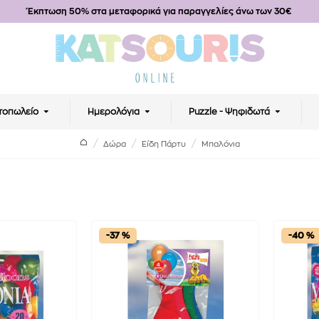
Έκπτωση 50% στα μεταφορικά για παραγγελίες άνω των 30€
τοπωλείο
Ημερολόγια
Puzzle - Ψηφιδωτά
Δώρα
Είδη Πάρτυ
Μπαλόνια
-37 %
-40 %