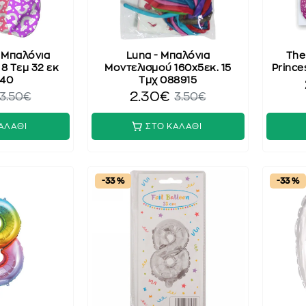
 - Μπαλόνια
Luna - Μπαλόνια
The 
8 Τεμ 32 εκ
Μοντελισμού 160x5εκ. 15
Prince
40
Τμχ 088915
2.30€
3.50€
3.50€
ΑΛΑΘΙ
ΣΤΟ ΚΑΛΑΘΙ
-33 %
-33 %