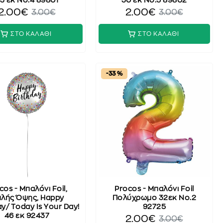
3 εκ No.4 89801
30 εκ No.5 89802
2.00€
2.00€
3.00€
3.00€
ΣΤΟ ΚΑΛΑΘΙ
ΣΤΟ ΚΑΛΑΘΙ
-33 %
cos - Μπαλόνι Foil,
Procos - Μπαλόνι Foil
πλής Όψης, Happy
Πολύχρωμο 32εκ No.2
ay/ Today Is Your Day!
92725
46 εκ 92437
2.00€
3.00€