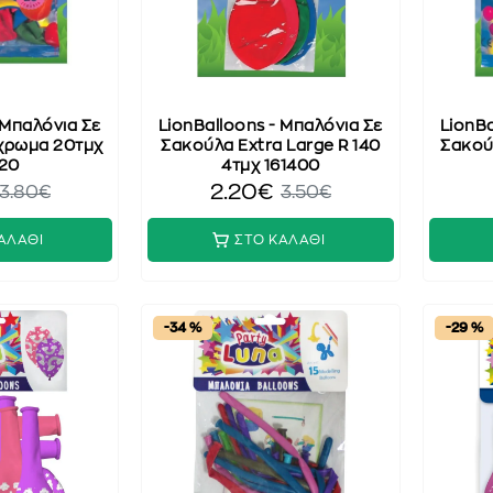
 Μπαλόνια Σε
LionBalloons - Μπαλόνια Σε
LionBa
χρωμα 20τμχ
Σακούλα Extra Large R 140
Σακού
20
4τμχ 161400
2.20€
3.80€
3.50€
ΑΛΑΘΙ
ΣΤΟ ΚΑΛΑΘΙ
-34 %
-29 %