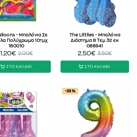
lloons - Μπαλόνια Σε
The Littlies - Μπαλόνια
λα Πολύχρωμα 10τμχ
Διάστημα 8 Τεμ 32 εκ
160010
088941
1.20€
2.50€
2.00€
3.50€
ΣΤΟ ΚΑΛΑΘΙ
ΣΤΟ ΚΑΛΑΘΙ
-33 %