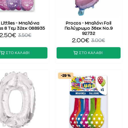
Littlies - Μπαλόνια
Procos - Μπαλόνι Foil
ss 8 Τεμ 32εκ 088935
Πολύχρωμο 36εκ No.9
92732
2.50€
3.50€
2.00€
3.00€
ΣΤΟ ΚΑΛΑΘΙ
ΣΤΟ ΚΑΛΑΘΙ
-29 %