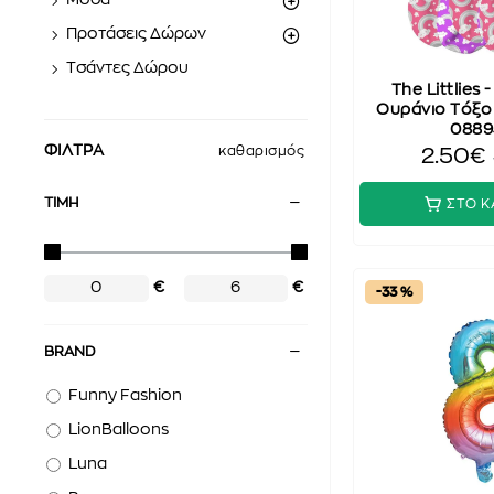
Μόδα
Προτάσεις Δώρων
Τσάντες Δώρου
The Littlies
Ουράνιο Τόξο 
0889
ΦΙΛΤΡΑ
καθαρισμός
2.50€
ΤΙΜΗ
ΣΤΟ Κ
€
€
-33 %
BRAND
Funny Fashion
LionBalloons
Luna