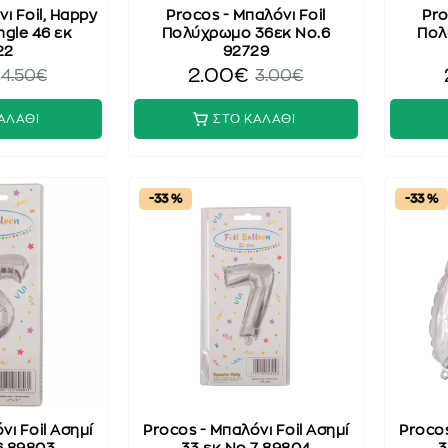
ι Foil, Happy
Procos - Μπαλόνι Foil
Pro
ngle 46 εκ
Πολύχρωμο 36εκ No.6
Πολ
22
92729
2.00€
4.50€
3.00€
ΑΛΑΘΙ
ΣΤΟ ΚΑΛΑΘΙ
-33 %
-33 %
νι Foil Ασημί
Procos - Μπαλόνι Foil Ασημί
Procos