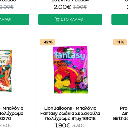
6 89803
33 εκ No.7 89804
3
2.00€
3.00€
3.00€
ΑΛΑΘΙ
ΣΤΟ ΚΑΛΑΘΙ
-42 %
-11 %
 - Μπαλόνια
LionBalloons - Μπαλόνια
Pro
Πολύχρωμα
Fantasy Ζωάκια Σε Σακούλα
Δι
60270
Πολύχρωμα 8τμχ 161018
Birthd
1.90€
2.80€
3.30€