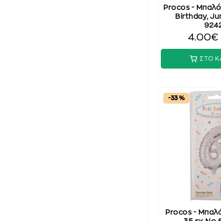
Procos - Μπαλόν
Birthday, Ju
924
4.00€
ΣΤΟ Κ
-33 %
Procos - Μπαλό