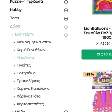
Puzzle - Ψηφιδωτά
Hobby
Tech
Δώρα
LionBalloons -
Σακούλα Πολύ
Είδη Πάρτυ
1600
Διακοσμητικά Party
2.30€
Κεριά Γενεθλίων
ΣΤΟ Κ
Μπαλόνια
Πινιάτες
Ποτηράκια
-29 %
Προσκλήσεις
Χάρτινα Καπελάκια
Χάρτινα Πιάτα
Χαρτοπετσέτες