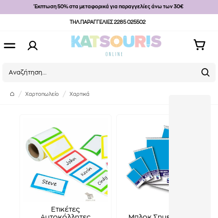
Έκπτωση 50% στα μεταφορικά για παραγγελίες άνω των 30€
ΤΗΛ.ΠΑΡΑΓΓΕΛΙΕΣ 2285 025502
Χαρτοπωλείο
Χαρτικά
Ετικέτες
Αυτοκόλλητες
Μπλοκ Σημειώσεων