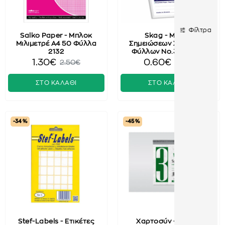
Φίλτρα
Salko Paper - Μπλοκ
Skag - Μπλοκ
Μιλιμετρέ Α4 50 Φύλλα
Σημειώσεων Σπιράλ 50
2132
Φύλλων No.3 243629
1.30€
0.60€
2.50€
1.00€
ΣΤΟ ΚΑΛΑΘΙ
ΣΤΟ ΚΑΛΑΘΙ
-34 %
-45 %
Stef-Labels - Ετικέτες
Χαρτοσύν - Μπλοκ