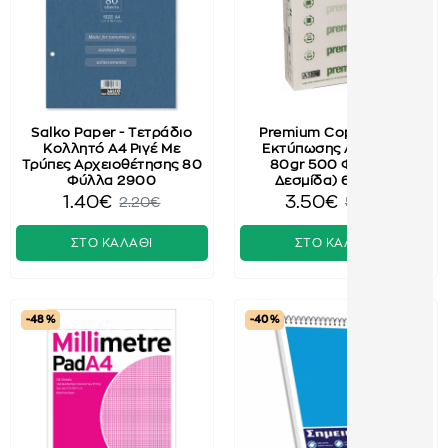
Salko Paper - Τετράδιο
Premium Copy - Χαρτί
Κολλητό Α4 Ριγέ Με
Εκτύπωσης Λευκό A5
Τρύπες Αρχειοθέτησης 80
80gr 500 Φύλλα (1
Φύλλα 2900
Δεσμίδα) 609073
1.40€
3.50€
2.20€
5.00€
ΣΤΟ ΚΑΛΑΘΙ
ΣΤΟ ΚΑΛΑΘΙ
-48 %
-40 %