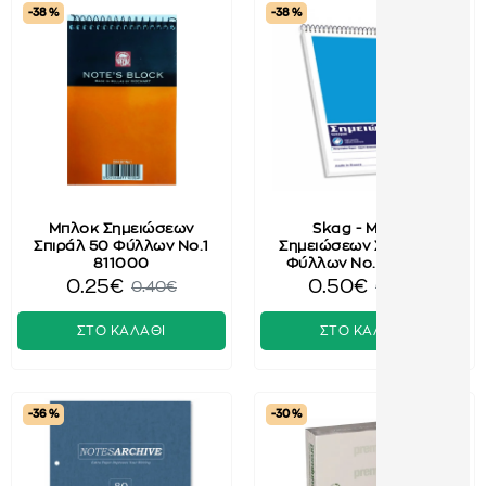
-38 %
-38 %
Μπλοκ Σημειώσεων
Skag - Μπλοκ
Σπιράλ 50 Φύλλων No.1
Σημειώσεων Σπιράλ 50
811000
Φύλλων No.2 243612
0.25€
0.50€
0.40€
0.80€
ΣΤΟ ΚΑΛΑΘΙ
ΣΤΟ ΚΑΛΑΘΙ
-36 %
-30 %