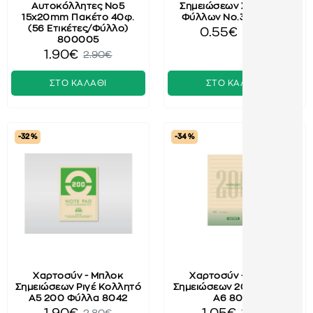
Αυτοκόλλητες No5
Σημειώσεων Σπιράλ 50
15x20mm Πακέτο 40φ.
Φύλλων No.3 600853
(56 Ετικέτες/Φύλλο)
0.55€
1.00€
800005
1.90€
2.90€
ΣΤΟ ΚΑΛΑΘΙ
ΣΤΟ ΚΑΛΑΘΙ
-32 %
-34 %
Χαρτοσύν - Μπλοκ
Χαρτοσύν - Μπλοκ
Σημειώσεων Ριγέ Κολλητό
Σημειώσεων 200 Φύλλων
A5 200 Φύλλα 8042
A6 8002