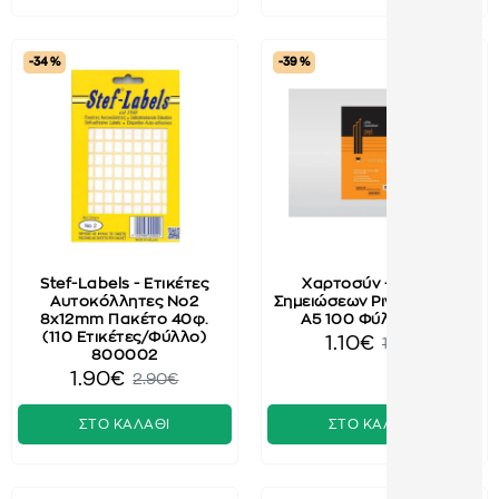
-34 %
-39 %
Stef-Labels - Ετικέτες
Χαρτοσύν - Μπλοκ
Αυτοκόλλητες No2
Σημειώσεων Ριγέ Κολλητό
8x12mm Πακέτο 40φ.
A5 100 Φύλλα 808
(110 Ετικέτες/Φύλλο)
1.10€
1.80€
800002
1.90€
2.90€
ΣΤΟ ΚΑΛΑΘΙ
ΣΤΟ ΚΑΛΑΘΙ