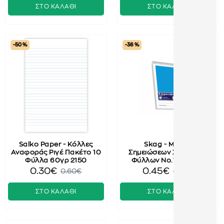
ΣΤΟ ΚΑΛΑΘΙ
ΣΤΟ ΚΑΛΑΘΙ
-50 %
-36 %
Salko Paper - Κόλλες
Skag - Μπλοκ
Αναφοράς Ριγέ Πακέτο 10
Σημειώσεων Σπιράλ 50
Φύλλα 60γρ 2150
Φύλλων No.1 243605
0.30€
0.45€
0.60€
0.70€
ΣΤΟ ΚΑΛΑΘΙ
ΣΤΟ ΚΑΛΑΘΙ