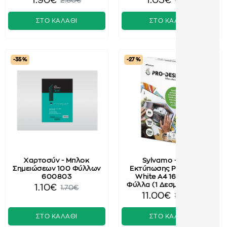
1.90€
1.05€
2.80€
1.60€
ΣΤΟ ΚΑΛΑΘΙ
ΣΤΟ ΚΑΛΑΘΙ
-35 %
-27 %
Χαρτοσύν - Μπλοκ
Sylvamo - Χαρτί
Σημειώσεων 100 Φύλλων
Εκτύπωσης Pro Design,
600803
White A4 160gr 250
Φύλλα (1 Δεσμίδα) 15483
1.10€
1.70€
11.00€
15.00€
ΣΤΟ ΚΑΛΑΘΙ
ΣΤΟ ΚΑΛΑΘΙ