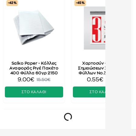
-42 %
-45 %
Salko Paper - Κόλλες
Χαρτοσύν - Μπλοκ
Αναφοράς Ριγέ Πακέτο
Σημειώσεων Σπιράλ 50
400 Φύλλα 60γρ 2150
Φύλλων No.3 600863
9.00€
0.55€
15.50€
1.00€
ΣΤΟ ΚΑΛΑΘΙ
ΣΤΟ ΚΑΛΑΘΙ