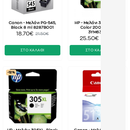
Canon - Μελάνι PG-545,
HP - Μελάνι 305XL, Tri-
Black 8 ml 8287B001
Color 200 Pages
3YM63AE
18.70€
21.50€
25.50€
28.50€
ΣΤΟ ΚΑΛΑΘΙ
ΣΤΟ ΚΑΛΑΘΙ
-12 %