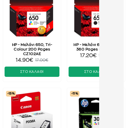
HP - Μελάνι 650, Tri-
HP - Μελάνι 650, Black
Colour 200 Pages
360 Pages CZ101AE
CZ102AE
17.20€
19.50€
14.90€
17.00€
ΣΤΟ ΚΑΛΑΘΙ
ΣΤΟ ΚΑΛΑΘΙ
-13 %
-11 %