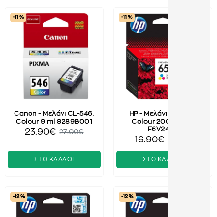
-11 %
-11 %
Canon - Μελάνι CL-546,
HP - Μελάνι 652, Tri-
Colour 9 ml 8289B001
Colour 200 Pages
F6V24AE
23.90€
27.00€
16.90€
19.00€
ΣΤΟ ΚΑΛΑΘΙ
ΣΤΟ ΚΑΛΑΘΙ
-12 %
-12 %