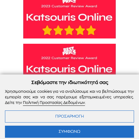
Σεβόμαστε την ιδιωτικότητά σας
Χρησιμοποιούμε cookies για να αναλύσουμε και να βελτιώσουμε την
εμπειρία σας και να σας παρέχουμε εξατομικευμένες υπηρεσίες.
Δείτε την
Πολιτική Προστασίας Δεδομένων
.
ΠΡΟΣΑΡΜΟΓΗ
Katsouris Online © 2026
ΣΥΜΦΩΝΩ
Powered by
SBZ Systems
&
EMDI Business Management