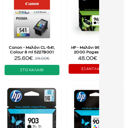
Canon - Μελάνι CL-541,
HP - Μελάνι 963XL, Black
Colour 8 ml 5227B001
2000 Pages 3JA30AE
25.60€
48.00€
29.00€
52.00€
ΕΞΑΝΤΛΗΜΕΝΟ
ΣΤΟ ΚΑΛΑΘΙ