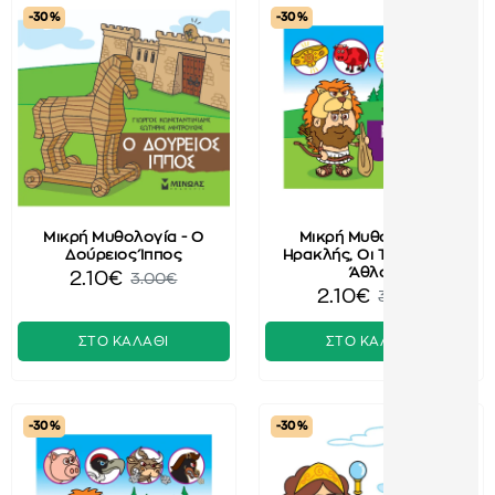
-30 %
-30 %
Μικρή Μυθολογία - Ο
Μικρή Μυθολογία -
Δούρειος Ίππος
Ηρακλής, Οι Τελευταίοι
Άθλοι
2.10€
3.00€
2.10€
3.00€
ΣΤΟ ΚΑΛΑΘΙ
ΣΤΟ ΚΑΛΑΘΙ
-30 %
-30 %