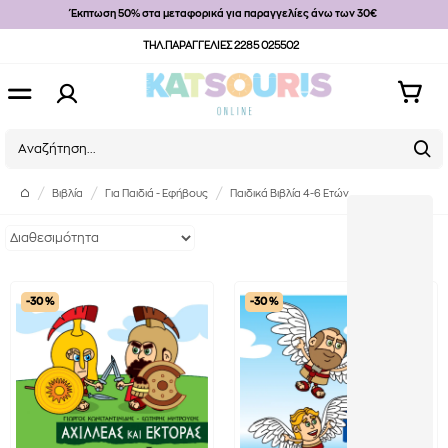
Έκπτωση 50% στα μεταφορικά για παραγγελίες άνω των 30€
ΤΗΛ.ΠΑΡΑΓΓΕΛΙΕΣ 2285 025502
Βιβλία
Για Παιδιά - Εφήβους
Παιδικά Βιβλία 4-6 Ετών
-30 %
-30 %