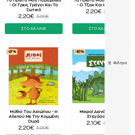
Τα Πρώτα Μου Παραμύθια
Τα Πρώτα Μου Παραμύθια
- Οι Τρεις Τράγοι Και Το
- Ο Τζακ Και Η Φασολιά
Ξωτικό
2.20€
3.00€
2.20€
3.00€
ΣΤΟ ΚΑΛΑΘΙ
ΣΤΟ ΚΑΛΑΘΙ
-27 %
-30 %
Φίλτρα
Μύθοι Του Αισώπου - Η
Μικροί Δεινόσαυροι -
Αλεπού Με Την Κομμένη
Στεγόσαυρος
Ουρά
2.10€
3.00€
2.20€
3.00€