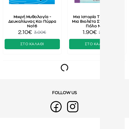
Μικρή Μυθολογία -
Μια Ιστορία Την Ημέρα -
Δευκαλίωνας Και Πύρρα
Μια Βιολέτα Στον Βόρειο
No16
Πόλο No13
2.10€
1.90€
3.00€
2.60€
ΣΤΟ ΚΑΛΑΘΙ
ΣΤΟ ΚΑΛΑΘΙ
FOLLOW US