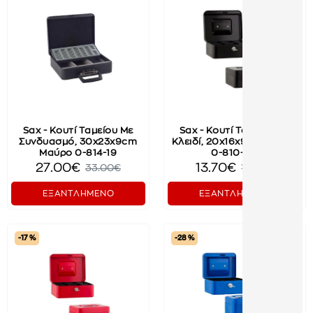
Sax - Κουτί Ταμείου Με
Sax - Κουτί Ταμείου Με
Συνδυασμό, 30x23x9cm
Κλειδί, 20x16x9cm Μαύρο
Μαύρο 0-814-19
0-810-09
27.00€
13.70€
33.00€
16.50€
ΕΞΑΝΤΛΗΜΕΝΟ
ΕΞΑΝΤΛΗΜΕΝΟ
-17 %
-28 %