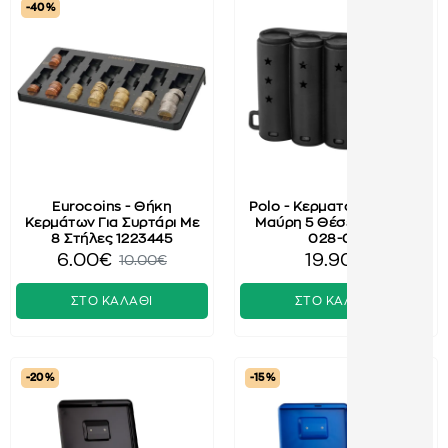
-40 %
Eurocoins - Θήκη
Polo - Κερματοθήκη Euro
Κερμάτων Για Συρτάρι Με
Μαύρη 5 Θέσεων 9-08-
8 Στήλες 1223445
028-00
6.00€
19.90€
10.00€
ΣΤΟ ΚΑΛΑΘΙ
ΣΤΟ ΚΑΛΑΘΙ
-20 %
-15 %