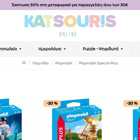
Έκπτωση 50% στα μεταφορικά για παραγγελίες άνω των 30€
τοπωλείο
Ημερολόγια
Puzzle - Ψηφιδωτά
Παιχνίδια
Playmobil
Playmobil Special Plus
-20 %
-20 %