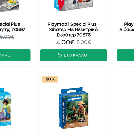
cial Plus -
Playmobil Special Plus -
Play
ητής 70597
Χίπστερ Με Ηλεκτρικό
Διάσω
Σκούτερ 70873
5.00€
4.00€
5.00€
ΑΛΑΘΙ
ΣΤΟ ΚΑΛΑΘΙ
-20 %