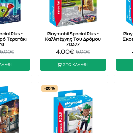
cial Plus -
Playmobil Special Plus -
Play
κρό Τερατάκι
Καλλιτέχνης Του Δρόμου
Σκο
76
70377
4.00€
5.00€
5.00€
ΑΛΑΘΙ
ΣΤΟ ΚΑΛΑΘΙ
-20 %