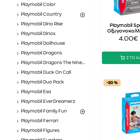
Playmobil Color
Playmobil Country
Playmobil Dino Rise
Playmobil Spe
Οξυγονοκολλ
Playmobil Dinos
4.00€
Playmobil Dollhouse
Playmobil Dragons
ΣΤΟ Κ
Playmobil Dragons The Nine Realms
Playmobil Duck On Call
Playmobil Duo Pack
-20 %
Playmobil Esa
Playmobil EverDreamerz
Playmobil Family Fun
Playmobil Ferrari
Playmobil Figures