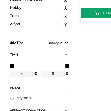
Hobby
ΣΤΟ Κ
Tech
Δώρα
ΦΙΛΤΡΑ
καθαρισμός
ΤΙΜΗ
€
€
BRAND
Playmobil
ΑΡΙΘΜΟΣ ΚΟΜΜΑΤΙΩΝ