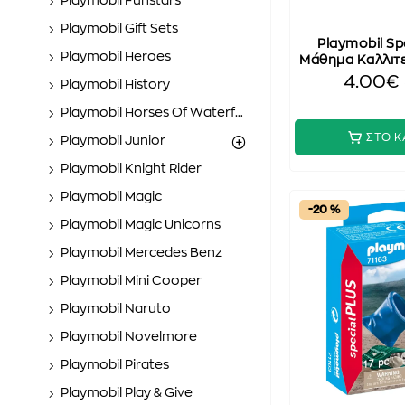
Playmobil Funstars
Playmobil Gift Sets
Playmobil Spe
Playmobil Heroes
Μάθημα Καλλιτε
4.00€
Playmobil History
Playmobil Horses Of Waterfall
ΣΤΟ Κ
Playmobil Junior
Playmobil Knight Rider
Playmobil Magic
-20 %
Playmobil Magic Unicorns
Playmobil Mercedes Benz
Playmobil Mini Cooper
Playmobil Naruto
Playmobil Novelmore
Playmobil Pirates
Playmobil Play & Give