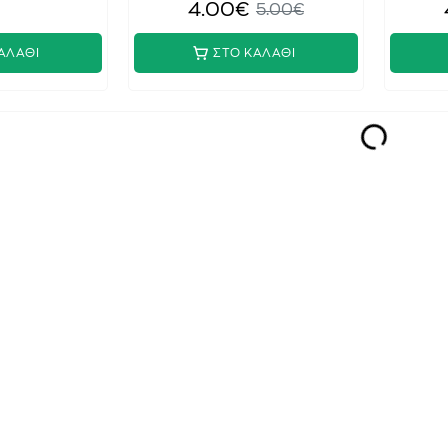
4.00€
5.00€
ΑΛΑΘΙ
ΣΤΟ ΚΑΛΑΘΙ