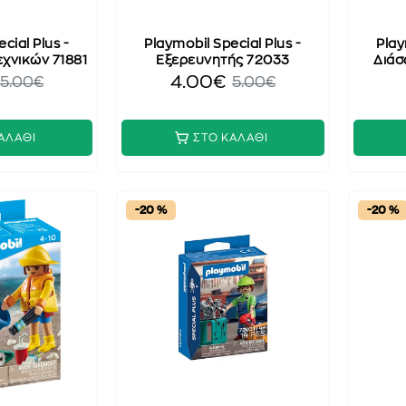
cial Plus -
Playmobil Special Plus -
Play
χνικών 71881
Εξερευνητής 72033
Διάσ
4.00€
5.00€
5.00€
ΑΛΑΘΙ
ΣΤΟ ΚΑΛΑΘΙ
-20 %
-20 %