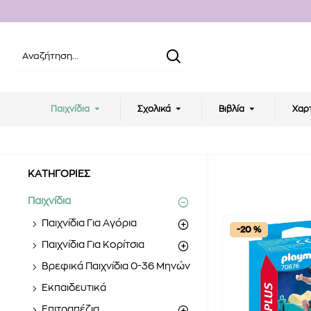
Παιχνίδια
Σχολικά
Βιβλία
Χαρ
ΚΑΤΗΓΟΡΙΕΣ
Παιχνίδια
Παιχνίδια Για Αγόρια
-20 %
Παιχνίδια Για Κορίτσια
Βρεφικά Παιχνίδια 0-36 Μηνών
Εκπαιδευτικά
Επιτραπέζια