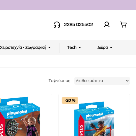
2285 025502
Χειροτεχνία - Ζωγραφική
Tech
Δώρα
Ταξινόμηση:
-20 %