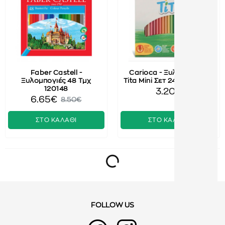
Faber Castell -
Carioca - Ξυλομπογιές
Ξυλομπογιές 48 Τμχ
Tita Mini Σετ 24 Τμχ 42794
120148
3.20€
6.65€
8.50€
ΣΤΟ ΚΑΛΑΘΙ
ΣΤΟ ΚΑΛΑΘΙ
FOLLOW US