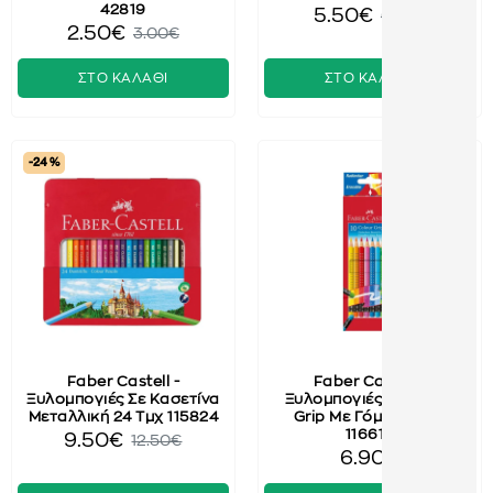
42819
5.50€
6.50€
2.50€
3.00€
ΣΤΟ ΚΑΛΑΘΙ
ΣΤΟ ΚΑΛΑΘΙ
-24 %
Faber Castell -
Faber Castell -
Ξυλομπογιές Σε Κασετίνα
Ξυλομπογιές Erasable
Μεταλλική 24 Τμχ 115824
Grip Με Γόμα 10 Τμχ
116613
9.50€
12.50€
6.90€