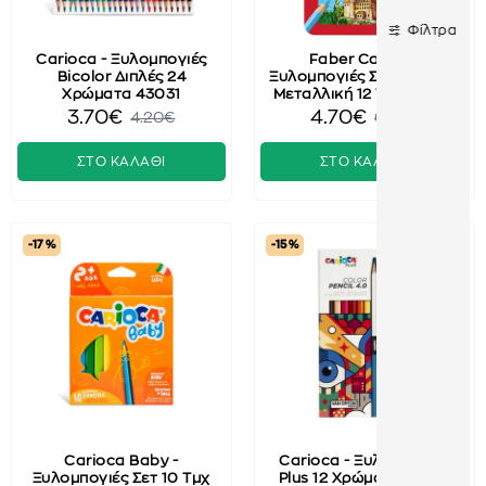
Φίλτρα
Carioca - Ξυλομπογιές
Faber Castell -
Bicolor Διπλές 24
Ξυλομπογιές Σε Κασετίνα
Χρώματα 43031
Μεταλλική 12 Τμχ 115801
3.70€
4.70€
4.20€
6.50€
ΣΤΟ ΚΑΛΑΘΙ
ΣΤΟ ΚΑΛΑΘΙ
-17 %
-15 %
Carioca Baby -
Carioca - Ξυλομπογιές
Ξυλομπογιές Σετ 10 Τμχ
Plus 12 Χρώματα 45201