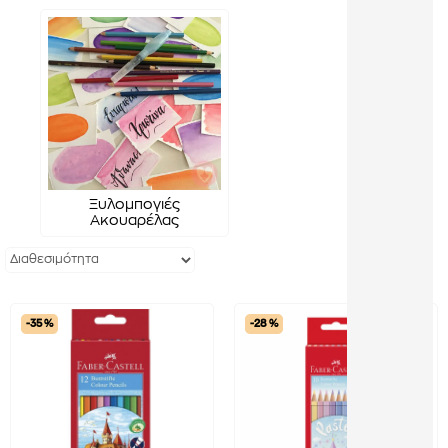
Ξυλομπογιές
Ακουαρέλας
-35 %
-28 %