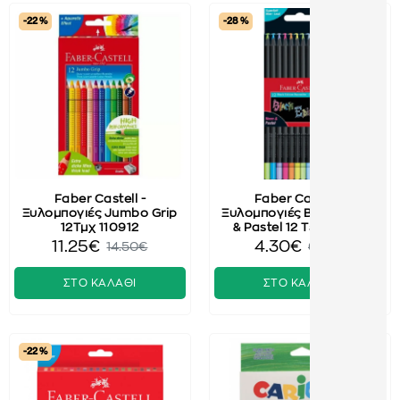
-22 %
-28 %
Faber Castell -
Faber Castell -
Ξυλομπογιές Jumbo Grip
Ξυλομπογιές Black, Neon
12Τμχ 110912
& Pastel 12 Τεμ 116410
11.25€
4.30€
14.50€
6.00€
ΣΤΟ ΚΑΛΑΘΙ
ΣΤΟ ΚΑΛΑΘΙ
-22 %