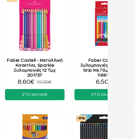
Faber Castell - Μεταλλική
Faber Castell -
Κασετίνα, Sparkle
Ξυλομπογιές Erasable
Ξυλομπογιές 12 Τμχ
Grip Με Γόμα 12 Τμχ
201737
116612
8.60€
6.50€
10.00€
ΣΤΟ ΚΑΛΑΘΙ
ΣΤΟ ΚΑΛΑΘΙ
-11 %