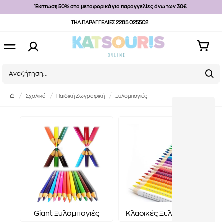
Έκπτωση 50% στα μεταφορικά για παραγγελίες άνω των 30€
ΤΗΛ.ΠΑΡΑΓΓΕΛΙΕΣ 2285 025502
Σχολικά
Παιδική Ζωγραφική
Ξυλομπογιές
Giant Ξυλομπογιές
Κλασικές Ξυλομπογιές