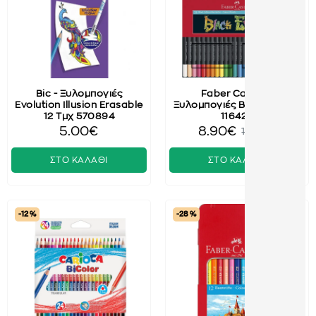
Bic - Ξυλομπογιές
Faber Castell -
Evolution Illusion Erasable
Ξυλομπογιές Black 24 Τεμ
12 Τμχ 570894
116424
5.00€
8.90€
10.00€
ΣΤΟ ΚΑΛΑΘΙ
ΣΤΟ ΚΑΛΑΘΙ
-12 %
-28 %