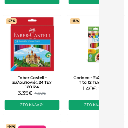
-27 %
-13 %
Faber Castell -
Carioca - Ξυλομπογιές
Ξυλομπογιές 24 Τμχ
Tita 12 Τμχ 42793
120124
1.40€
1.60€
3.35€
4.60€
ΣΤΟ ΚΑΛΑΘΙ
ΣΤΟ ΚΑΛΑΘΙ
-14 %