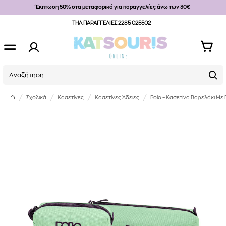
Έκπτωση 50% στα μεταφορικά για παραγγελίες άνω των 30€
ΤΗΛ.ΠΑΡΑΓΓΕΛΙΕΣ 2285 025502
Σχολικά
Κασετίνες
Κασετίνες Άδειες
Polo – Κασετίνα Βαρελάκι Με