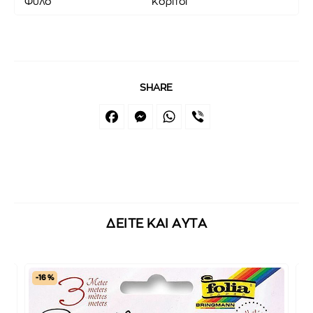
Φύλο
Κορίτσι
SHARE
Facebook
Messenger
WhatsApp
Viber
ΔΕΙΤΕ ΚΑΙ ΑΥΤΑ
-16 %